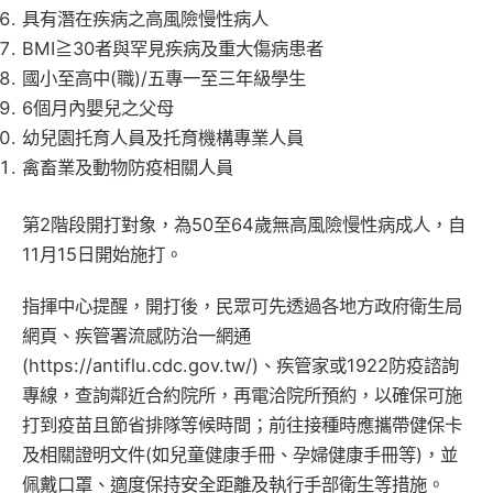
具有潛在疾病之高風險慢性病人
BMI≧30者與罕見疾病及重大傷病患者
國小至高中(職)/五專一至三年級學生
6個月內嬰兒之父母
幼兒園托育人員及托育機構專業人員
禽畜業及動物防疫相關人員
第2階段開打對象，為50至64歲無高風險慢性病成人，自
11月15日開始施打。
指揮中心提醒，開打後，民眾可先透過各地方政府衛生局
網頁、疾管署流感防治一網通
(https://antiflu.cdc.gov.tw/)、疾管家或1922防疫諮詢
專線，查詢鄰近合約院所，再電洽院所預約，以確保可施
打到疫苗且節省排隊等候時間；前往接種時應攜帶健保卡
及相關證明文件(如兒童健康手冊、孕婦健康手冊等)，並
佩戴口罩、適度保持安全距離及執行手部衛生等措施。