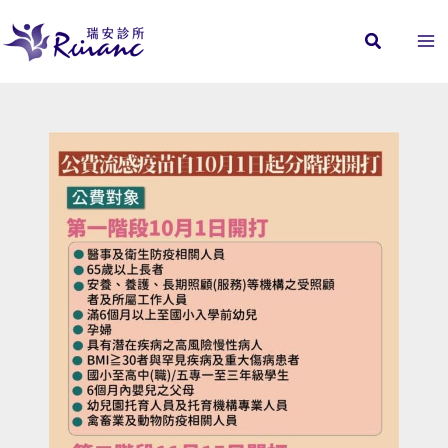
跳
至
主
要
內
容