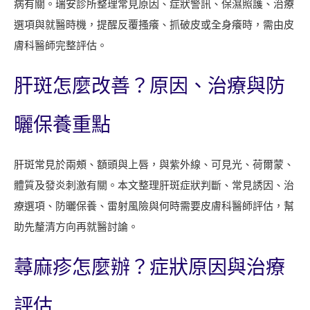
病有關。瑞安診所整理常見原因、症狀警訊、保濕照護、治療
門
選項與就醫時機，提醒反覆搔癢、抓破皮或全身癢時，需由皮
診
膚科醫師完整評估。
與
掛
肝斑怎麼改善？原因、治療與防
號
時
曬保養重點
間
肝斑常見於兩頰、額頭與上唇，與紫外線、可見光、荷爾蒙、
體質及發炎刺激有關。本文整理肝斑症狀判斷、常見誘因、治
療選項、防曬保養、雷射風險與何時需要皮膚科醫師評估，幫
助先釐清方向再就醫討論。
蕁麻疹怎麼辦？症狀原因與治療
評估