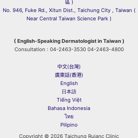
區 )
No. 946, Fuke Rd., Xitun Dist., Taichung City , Taiwan (
Near Central Taiwan Science Park )
( English-Speaking Dermatologist in Taiwan )
Consultation : 04-2463-3530 04-2463-4800
中文(台灣)
廣東話(香港)
English
日本語
Tiếng Việt
Bahasa Indonesia
ไทย
Pilipino
Copyright © 2026 Taichung Ruianc Clinic