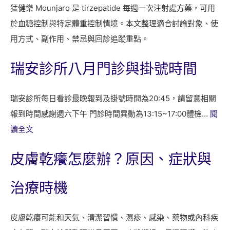
猛健樂 Mounjaro 是 tirzepatide 每週一次注射處方藥，可用
於血糖控制與特定體重控制情境。本文整理適合討論對象、使
用方式、副作用、禁忌與回診追蹤重點。
瑞安診所八月門診與掛號時間
瑞安診所每日看診最晚報到及掛號時間為20:45，請留意相關
報到時間感謝週六下午 門診時間異動為13:15~17:00體檢…
閱
:
讀全文
瑞
皮膚乾癢怎麼辦？原因、症狀與
安
診
治療時機
所
八
皮膚乾癢可能和天氣、清潔習慣、濕疹、感染、藥物或內科疾
月