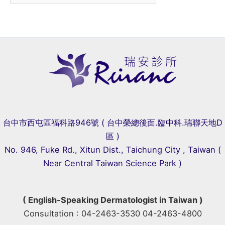
台中市西屯區福科路946號 ( 台中榮總後面.臨中科.瑞聯天地D
區 )
No. 946, Fuke Rd., Xitun Dist., Taichung City , Taiwan (
Near Central Taiwan Science Park )
( English-Speaking Dermatologist in Taiwan )
Consultation : 04-2463-3530 04-2463-4800