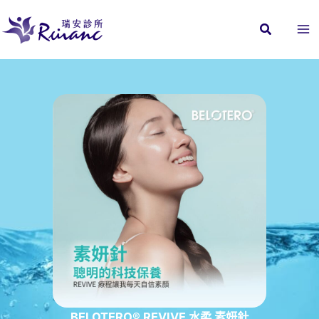
跳
至
主
要
內
容
BELOTERO® REVIVE 水柔 素妍針