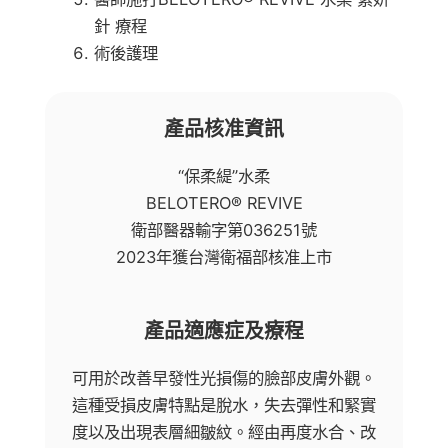
針 療程
術後護理
產品核准資訊
“保柔緹”水柔
BELOTERO® REVIVE
衛部醫器輸字第036251號
2023年獲台灣衛福部核准上市
產品適應症及療程
可用於改善早發性光損傷的臉部皮膚外觀。
這種受損皮膚特點是脫水，失去彈性和緊實
度以及出現表層細皺紋。經由再度水合、改