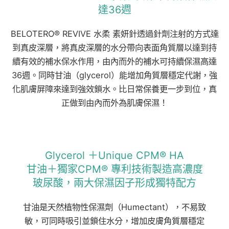
達36週
BELOTERO® REVIVE 水柔 素妍針透過針劑注射的方式達
到真皮深層，將真皮深層的水分帶向表面角質層以達到持
續有效的補水保水作用，由內而外的補水可持續保濕高達
36週。同時甘油（glycerol）能增加角質層穩定代謝，強
化肌膚屏障來達到強效鎖水。比日常保養更一步到位，真
正做到由內而外為肌膚保濕！
Glycerol ＋Unique CPM®️ HA
甘油＋獨家CPM®️ 專利技術製造高濃度
玻尿酸，兩大保濕因子形成獨特配方
甘油是天然植物性保濕劑（Humectant），不易致
敏，可同時吸引並鎖住水分，增加皮膚角質層穩定