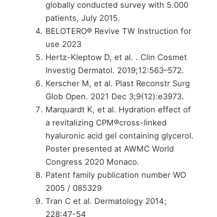
globally conducted survey with 5.000
patients, July 2015.
BELOTERO® Revive TW Instruction for
use 2023
Hertz-Kleptow D, et al. . Clin Cosmet
Investig Dermatol. 2019;12:563–572.
Kerscher M, et al. Plast Reconstr Surg
Glob Open. 2021 Dec 3;9(12):e3973.
Marquardt K, et al. Hydration effect of
a revitalizing CPM®cross-linked
hyaluronic acid gel containing glycerol.
Poster presented at AWMC World
Congress 2020 Monaco.
Patent family publication number WO
2005 / 085329
Tran C et al. Dermatology 2014;
228:47-54