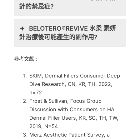
針的禁忌症?
BELOTERO®REVIVE 水柔 素妍
針治療後可能產生的副作用?
參考文獻 :
SKIM, Dermal Fillers Consumer Deep
Dive Research, CN, KR, TH, 2022,
n=72
Frost & Sullivan, Focus Group
Discussion with Consumers on HA
Dermal Filler Users, KR, SG, TH, TW,
2019, N=54
Merz Aesthetic Patient Survey, a