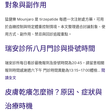
對象與副作用
猛健樂 Mounjaro 是 tirzepatide 每週一次注射處方藥，可用
於血糖控制與特定體重控制情境。本文整理適合討論對象、使
用方式、副作用、禁忌與回診追蹤重點。
瑞安診所八月門診與掛號時間
瑞安診所每日看診最晚報到及掛號時間為20:45，請留意相關
報到時間感謝週六下午 門診時間異動為13:15~17:00體檢…
閱
:
讀全文
瑞
皮膚乾癢怎麼辦？原因、症狀與
安
診
治療時機
所