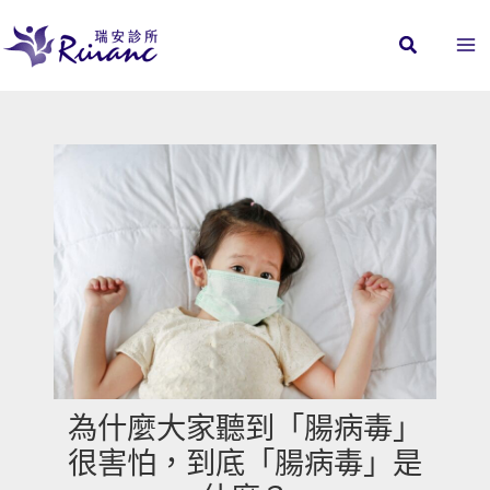
跳
至
主
要
內
容
為什麼大家聽到「腸病毒」
很害怕，到底「腸病毒」是