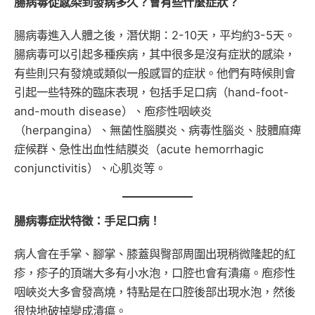
腸病毒從感染到發病多久？會有些什麼症狀？
腸病毒進入人體之後，潛伏期：2-10天，平均約3-5天。
腸病毒可以引起多種疾病，其中很多是沒有症狀的感染，
有些則只有發燒或類似一般感冒的症狀。他們有時候則會
引起一些特殊的臨床表現，包括手足口病（hand-foot-
and-mouth disease）、庖疹性咽峽炎
（herpangina）、無菌性腦膜炎、病毒性腦炎、肢體麻痺
症候群、急性出血性結膜炎（acute hemorrhagic
conjunctivitis）、心肌炎等。
腸病毒症狀特徵：手足口病！
病人會在手掌、腳掌、膝蓋與臀部周圍出現稍微隆起的紅
疹，疹子的頂端大多有小水泡，口腔也會有潰瘍。庖疹性
咽峽炎大多會發高燒，特點是在口腔後部出現水泡，然後
很快地破掉變成潰瘍。