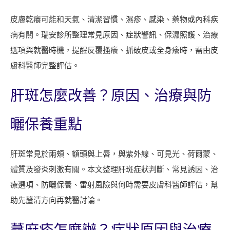
八
皮膚乾癢可能和天氣、清潔習慣、濕疹、感染、藥物或內科疾
月
病有關。瑞安診所整理常見原因、症狀警訊、保濕照護、治療
門
選項與就醫時機，提醒反覆搔癢、抓破皮或全身癢時，需由皮
診
膚科醫師完整評估。
與
掛
肝斑怎麼改善？原因、治療與防
號
時
曬保養重點
間
肝斑常見於兩頰、額頭與上唇，與紫外線、可見光、荷爾蒙、
體質及發炎刺激有關。本文整理肝斑症狀判斷、常見誘因、治
療選項、防曬保養、雷射風險與何時需要皮膚科醫師評估，幫
助先釐清方向再就醫討論。
蕁麻疹怎麼辦？症狀原因與治療