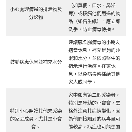
（如糞便、口水、鼻涕
小心處理病患的排泄物及
等）或接觸他們用過的物
分泌物
品（如衛生紙），應立即
洗手，防止病毒傳播。
建議感染腸病毒的小朋友
適當休息，補充足夠的睡
眠和水分，並依照醫生的
鼓勵病患休息並補充水分
指示進行治療。在家休
息，以免病毒傳播給其他
家人或同學。
家中如有第二個感染者，
特別是年幼的小寶寶，需
特別小心照護其他未感染
格外注意其病情變化，因
的家庭成員，尤其是小寶
為他們接觸到的病毒量可
寶。
能較高，病症也可能更嚴