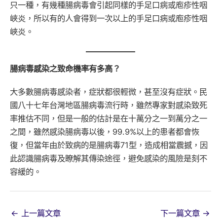
只一種，有幾種腸病毒會引起同樣的手足口病或庖疹性咽
峽炎，所以有的人會得到一次以上的手足口病或庖疹性咽
峽炎。
腸病毒感染之致命機率有多高？
大多數腸病毒感染者，症狀都很輕微，甚至沒有症狀。民
國八十七年台灣地區腸病毒流行時，雖然專家對感染致死
率推估不同，但是一般的估計是在十萬分之一到萬分之一
之間，雖然感染腸病毒以後，99.9%以上的患者都會恢
復，但當年由於致病的是腸病毒71型，造成相當震撼，因
此認識腸病毒及瞭解其傳染途徑，避免感染的風險是刻不
容緩的。
←
上一篇文章
下一篇文章
→