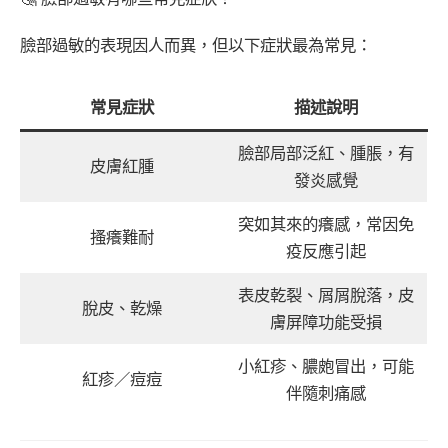
臉部過敏的表現因人而異，但以下症狀最為常見：
常見症狀
描述說明
臉部局部泛紅、腫脹，有
皮膚紅腫
發炎感覺
突如其來的癢感，常因免
搔癢難耐
疫反應引起
表皮乾裂、屑屑脫落，皮
脫皮、乾燥
膚屏障功能受損
小紅疹、膿皰冒出，可能
紅疹／痘痘
伴隨刺痛感