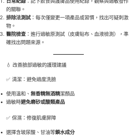
日常紀錄
：記下飲食與護膚品使用紀錄，觀察與過敏發作
的關聯。
排除法測試
：每次僅變更一項產品或習慣，找出可疑刺激
物。
醫院檢查
：進行過敏原測試（皮膚貼布、血液檢測），準
確找出問題來源。
💧 改善臉部過敏的護理建議
✅ 清潔：避免過度洗臉
使用溫和、
無香精無酒精
潔顏品
過敏時
避免磨砂或酸類產品
✅ 保濕：修復肌膚屏障
選擇含玻尿酸、甘油等
鎖水成分