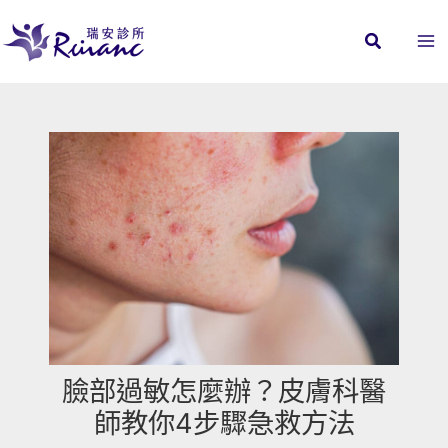
跳
至
主
要
內
容
臉部過敏怎麼辦？皮膚科醫
師教你4步驟急救方法