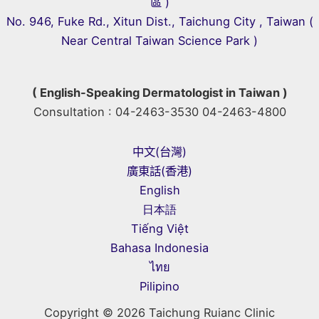
區 )
No. 946, Fuke Rd., Xitun Dist., Taichung City , Taiwan (
Near Central Taiwan Science Park )
( English-Speaking Dermatologist in Taiwan )
Consultation : 04-2463-3530 04-2463-4800
中文(台灣)
廣東話(香港)
English
日本語
Tiếng Việt
Bahasa Indonesia
ไทย
Pilipino
Copyright © 2026 Taichung Ruianc Clinic