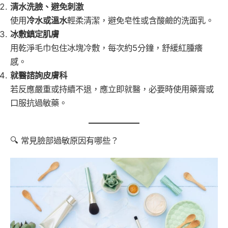
清水洗臉、避免刺激
使用
冷水或溫水
輕柔清潔，避免皂性或含酸鹼的洗面乳。
冰敷鎮定肌膚
用乾淨毛巾包住冰塊冷敷，每次約5分鐘，舒緩紅腫癢
感。
就醫諮詢皮膚科
若反應嚴重或持續不退，應立即就醫，必要時使用藥膏或
口服抗過敏藥。
🔍 常見臉部過敏原因有哪些？