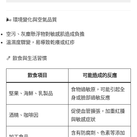
🌬 環境變化與空氣品質
空污、灰塵懸浮物對敏感肌造成負擔
溫濕度驟變，易導致乾癢或紅疹
🍤 飲食與生活習慣
飲食項目
可能造成的反應
食物過敏原，可能引起全
堅果、海鮮、乳製品
身或臉部過敏反應
促使血管擴張，加重紅腫
酒精、咖啡因
與敏感症狀
含有防腐劑、色素等添加
加工食品