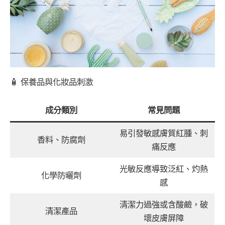
🧴 保養品與化妝品刺激
成分類別
常見問題
易引發敏感膚質紅腫、刺
香料、防腐劑
痛反應
光敏反應導致泛紅、灼熱
化學防曬劑
感
清潔力過強或含酸鹼，破
清潔產品
壞皮膚屏障