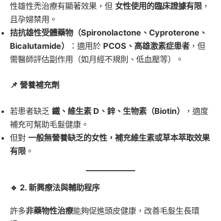
性雄性禿治療有顯著效果，但
女性使用的臨床證據有限
，
且孕婦禁用。
拮抗雄性受體藥物（Spironolactone、Cyproterone、
Bicalutamide）
：適用於
PCOS、高雄激素症患者
，但
需醫師評估副作用（如月經不規則、低血壓等）。
📌 營養補充劑
若患者缺乏
鐵、維生素 D、鋅、生物素（Biotin）
，適度
補充可幫助毛髮健康。
但對
一般無營養缺乏的女性，補充維生素或草本萃取效果
有限
。
🔹 2. 新興療法與輔助程序
許多
非藥物性治療
能夠促進頭皮健康，改善毛髮生長環