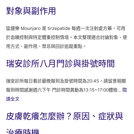
對象與副作用
猛健樂 Mounjaro 是 tirzepatide 每週一次注射處方藥，可用
於血糖控制與特定體重控制情境。本文整理適合討論對象、使
用方式、副作用、禁忌與回診追蹤重點。
瑞安診所八月門診與掛號時間
瑞安診所每日看診最晚報到及掛號時間為20:45，請留意相關
報到時間感謝週六下午 門診時間異動為13:15~17:00體檢…
閱
:
讀全文
瑞
皮膚乾癢怎麼辦？原因、症狀與
安
診
治療時機