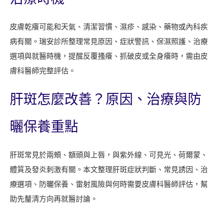
所
八
皮膚乾癢可能和天氣、清潔習慣、濕疹、感染、藥物或內科疾
月
病有關。瑞安診所整理常見原因、症狀警訊、保濕照護、治療
門
選項與就醫時機，提醒反覆搔癢、抓破皮或全身癢時，需由皮
診
膚科醫師完整評估。
與
掛
肝斑怎麼改善？原因、治療與防
號
時
曬保養重點
間
肝斑常見於兩頰、額頭與上唇，與紫外線、可見光、荷爾蒙、
體質及發炎刺激有關。本文整理肝斑症狀判斷、常見誘因、治
療選項、防曬保養、雷射風險與何時需要皮膚科醫師評估，幫
助先釐清方向再就醫討論。