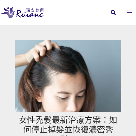
跳
至
主
要
內
容
女性禿髮最新治療方案：如
何停止掉髮並恢復濃密秀