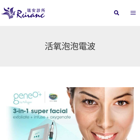
跳
至
主
要
內
活氧泡泡電波
容