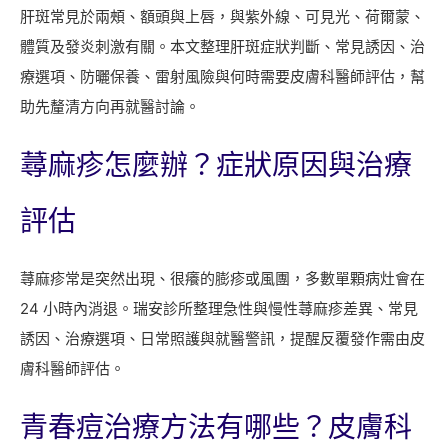
肝斑常見於兩頰、額頭與上唇，與紫外線、可見光、荷爾蒙、
體質及發炎刺激有關。本文整理肝斑症狀判斷、常見誘因、治
療選項、防曬保養、雷射風險與何時需要皮膚科醫師評估，幫
助先釐清方向再就醫討論。
蕁麻疹怎麼辦？症狀原因與治療
評估
蕁麻疹常是突然出現、很癢的膨疹或風團，多數單顆病灶會在
24 小時內消退。瑞安診所整理急性與慢性蕁麻疹差異、常見
誘因、治療選項、日常照護與就醫警訊，提醒反覆發作需由皮
膚科醫師評估。
青春痘治療方法有哪些？皮膚科