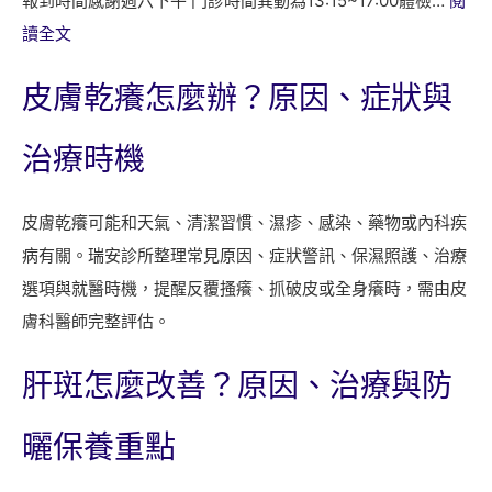
報到時間感謝週六下午 門診時間異動為13:15~17:00體檢…
閱
:
讀全文
瑞
皮膚乾癢怎麼辦？原因、症狀與
安
診
治療時機
所
八
皮膚乾癢可能和天氣、清潔習慣、濕疹、感染、藥物或內科疾
月
病有關。瑞安診所整理常見原因、症狀警訊、保濕照護、治療
門
選項與就醫時機，提醒反覆搔癢、抓破皮或全身癢時，需由皮
診
膚科醫師完整評估。
與
掛
肝斑怎麼改善？原因、治療與防
號
時
曬保養重點
間