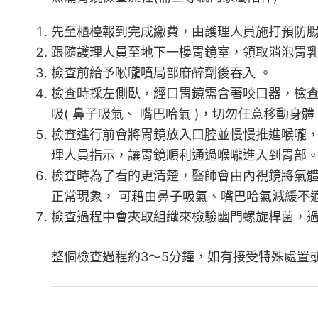
先至櫃檯報到完成繳費，由護理人員施打預防
跟隨護理人員至地下一樓胃鏡室，領取消泡胃
檢查前給予喉嚨噴局部麻醉劑後吞入 。
檢查時採左側臥，經口胃鏡需含著咬口器，檢
吸( 鼻子吸氣、 嘴巴哈氣 )，切勿任意移動身體
檢查進行前會將胃鏡放入口腔並慢慢推進喉嚨
理人員指示，讓胃鏡順利通過喉嚨進入到胃部
檢查時為了看的更清楚，醫師會由內視鏡將氣
正常現象， 可藉由鼻子吸氣、嘴巴哈氣減緩不
檢查過程中會夾取組織來檢驗幽門螺旋桿菌，
整個檢查過程約3～5分鐘，如有接受特殊處置