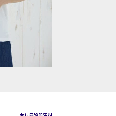
內科肝膽腸胃科