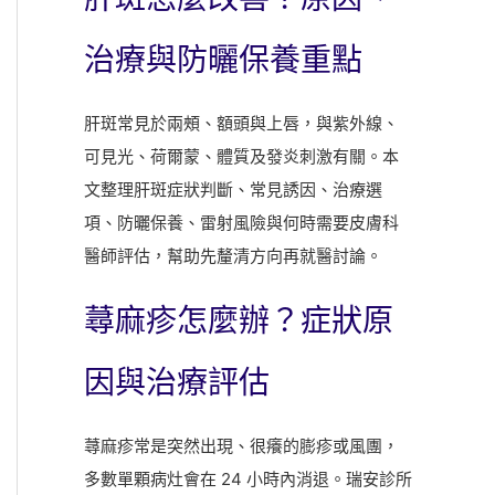
時
間
治療與防曬保養重點
肝斑常見於兩頰、額頭與上唇，與紫外線、
可見光、荷爾蒙、體質及發炎刺激有關。本
文整理肝斑症狀判斷、常見誘因、治療選
項、防曬保養、雷射風險與何時需要皮膚科
醫師評估，幫助先釐清方向再就醫討論。
蕁麻疹怎麼辦？症狀原
因與治療評估
蕁麻疹常是突然出現、很癢的膨疹或風團，
多數單顆病灶會在 24 小時內消退。瑞安診所