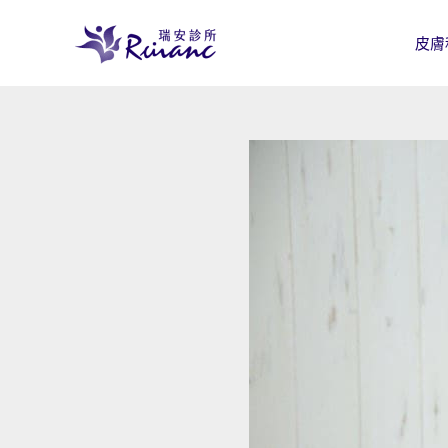
跳
至
皮膚
主
要
內
容