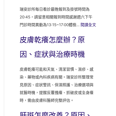
瑞安診所每日看診最晚報到及掛號時間為
20:45，請留意相關報到時間感謝週六下午
:
門診時間異動為13:15~17:00體檢…
閱讀全文
瑞
皮膚乾癢怎麼辦？原
安
診
因、症狀與治療時機
所
八
皮膚乾癢可能和天氣、清潔習慣、濕疹、感
月
染、藥物或內科疾病有關。瑞安診所整理常
門
見原因、症狀警訊、保濕照護、治療選項與
診
就醫時機，提醒反覆搔癢、抓破皮或全身癢
與
時，需由皮膚科醫師完整評估。
掛
號
肝斑怎麼改善？原因、