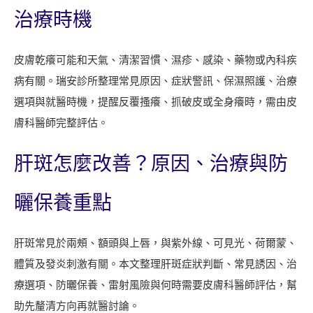
診
治療時機
所
八
皮膚乾癢可能和天氣、清潔習慣、濕疹、感染、藥物或內科疾
月
病有關。瑞安診所整理常見原因、症狀警訊、保濕照護、治療
門
選項與就醫時機，提醒反覆搔癢、抓破皮或全身癢時，需由皮
診
膚科醫師完整評估。
與
掛
肝斑怎麼改善？原因、治療與防
號
時
曬保養重點
間
肝斑常見於兩頰、額頭與上唇，與紫外線、可見光、荷爾蒙、
體質及發炎刺激有關。本文整理肝斑症狀判斷、常見誘因、治
療選項、防曬保養、雷射風險與何時需要皮膚科醫師評估，幫
助先釐清方向再就醫討論。