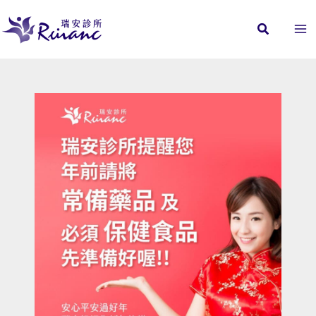
跳
至
主
要
內
容