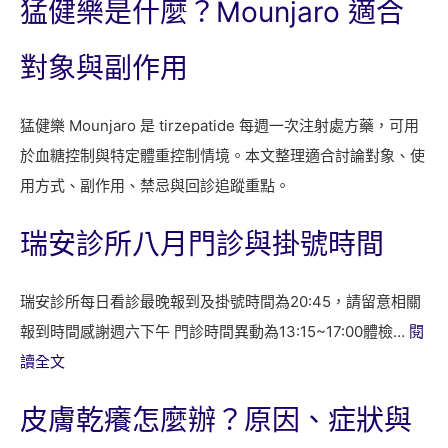
猛健樂是什麼？Mounjaro 適合
對象與副作用
猛健樂 Mounjaro 是 tirzepatide 每週一次注射處方藥，可用
於血糖控制與特定體重控制情境。本文整理適合討論對象、使
用方式、副作用、禁忌與回診追蹤重點。
瑞安診所八月門診與掛號時間
瑞安診所每日看診最晚報到及掛號時間為20:45，請留意相關
報到時間感謝週六下午 門診時間異動為13:15~17:00體檢…
閱
:
讀全文
瑞
皮膚乾癢怎麼辦？原因、症狀與
安