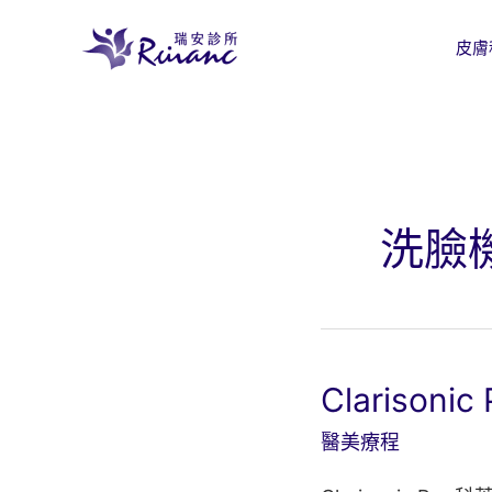
跳
至
皮膚
主
要
內
容
洗臉
Clarison
醫美療程