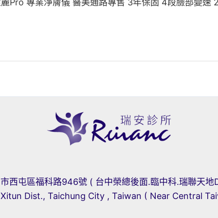
ro 科萊麗Pro 專業淨膚儀 醫美通路專售 3年保固 4段臉部變速 
市西屯區福科路946號 ( 台中榮總後面.臨中科.瑞聯天地D
 Xitun Dist., Taichung City , Taiwan ( Near Central Ta