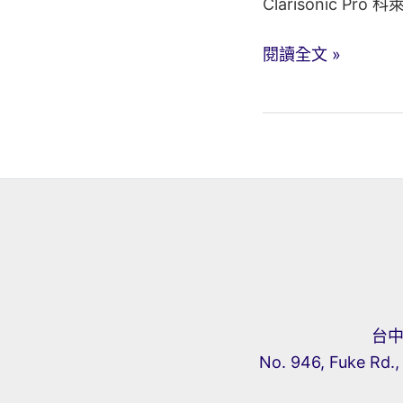
Clarisonic P
Clarisonic
閱讀全文 »
Pro
科
萊
麗
Pro
專
業
淨
膚
儀
台中
No. 946, Fuke Rd.,