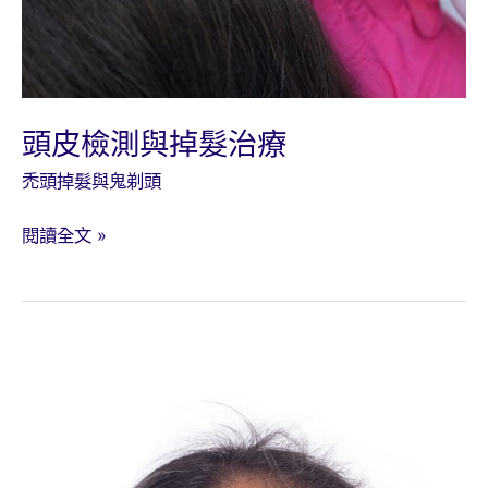
方
法，
掉
髮
不
頭皮檢測與掉髮治療
是
禿頭掉髮與鬼剃頭
不
能
頭
閱讀全文 »
救！
皮
檢
測
與
掉
髮
治
療