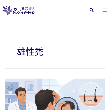
跳
至
主
要
內
容
雄性禿