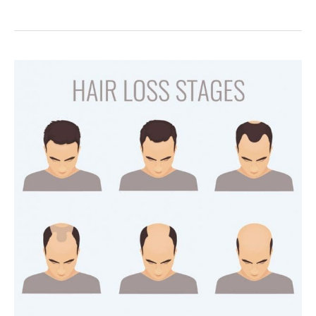
班
族
工
作
壓
力
大
掉
髮
變
成
禿
頭
怎
麼
辦?