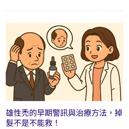
沛
Propecia
治
療
雄
性
禿
有
效
嗎？
Finasteride
作
用、
副
作
雄性禿的早期警訊與治療方法，掉
用
髮不是不能救！
與