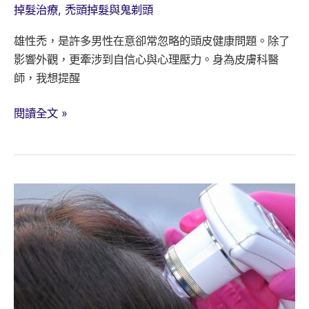
用
掉髮治療
,
禿頭掉髮與鬼剃頭
法
雄性禿，是許多男性在意卻常忽略的頭皮健康問題。除了
解
影響外觀，更牽涉到自信心與心理壓力。身為皮膚科醫
析
師，我想提醒
雄
閱讀全文 »
性
禿
的
早
期
警
訊
與
治
療