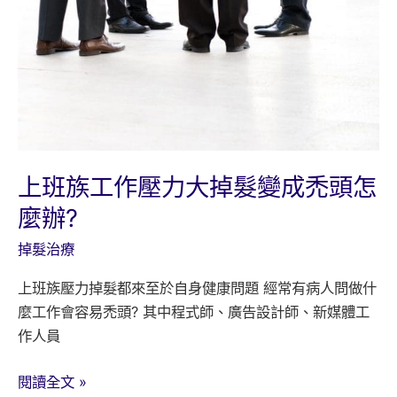
助
於
生
髮!
上班族工作壓力大掉髮變成禿頭怎
麼辦?
掉髮治療
上班族壓力掉髮都來至於自身健康問題 經常有病人問做什
麼工作會容易禿頭? 其中程式師、廣告設計師、新媒體工
作人員
上
閱讀全文 »