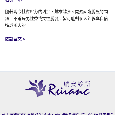
掉髮治療
隨著現今社會壓力的增加，越來越多人開始面臨脫髮的問
題。不論是男性禿或女性脫髮，皆可能對個人外貌與自信
造成極大的
市
閱讀全文 »
面
上
的
口
服
生
髮
藥
有
哪
些?
台中市西屯區福科路946號 ( 台中榮總後面.臨中科.瑞聯天地D