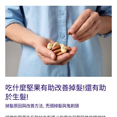
性
禿
與
相
關
心
理
影
響
吃什麼堅果有助改善掉髮!還有助
於生髮!
掉髮原因與改善方法
,
禿頭掉髮與鬼剃頭