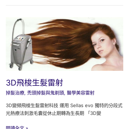
髮
療
程
3D飛梭生髮雷射
掉髮治療
,
禿頭掉髮與鬼剃頭
,
醫學美容雷射
3D變頻飛梭生髮雷射科技 運用 Sellas evo 獨特的分段式
光熱療法刺激毛囊從休止期轉為生長期 「3D變
3D
閱讀全文 »