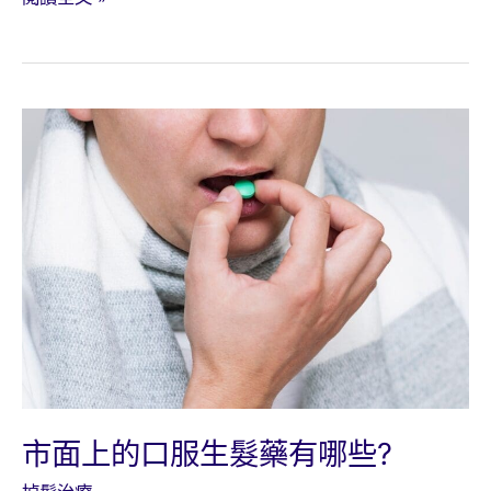
飛
梭
生
髮
雷
射
市面上的口服生髮藥有哪些?