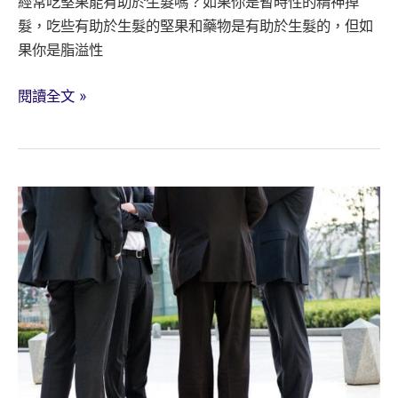
經常吃堅果能有助於生髮嗎？如果你是暫時性的精神掉
髮，吃些有助於生髮的堅果和藥物是有助於生髮的，但如
果你是脂溢性
吃
閱讀全文 »
什
麼
堅
果
有
助
改
善
掉
髮!
還
有