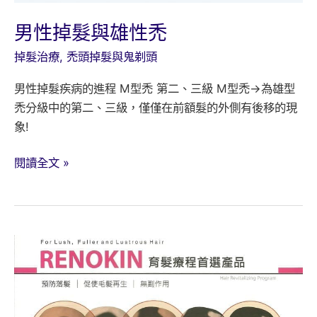
男性掉髮與雄性禿
掉髮治療
,
禿頭掉髮與鬼剃頭
男性掉髮疾病的進程 M型禿 第二、三級 M型禿→為雄型
禿分級中的第二、三級，僅僅在前額髮的外側有後移的現
象!
男
閱讀全文 »
性
掉
髮
與
雄
性
禿