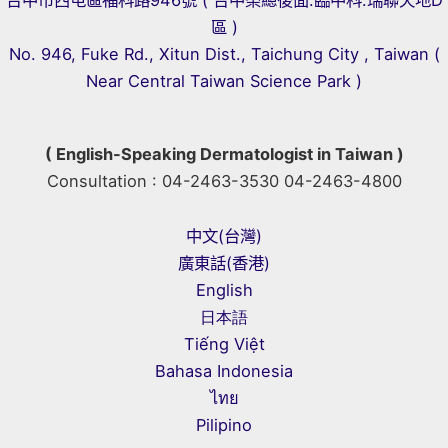
區 )
No. 946, Fuke Rd., Xitun Dist., Taichung City , Taiwan (
Near Central Taiwan Science Park )
( English-Speaking Dermatologist in Taiwan )
Consultation : 04-2463-3530 04-2463-4800
中文(台灣)
廣東話(香港)
English
日本語
Tiếng Việt
Bahasa Indonesia
ไทย
Pilipino