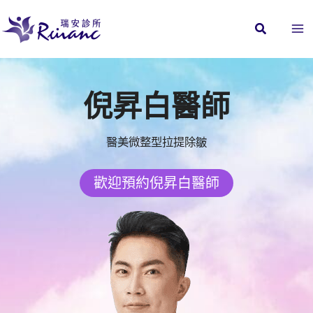
跳
至
主
要
內
倪昇白醫師
容
醫美微整型拉提除皺
歡迎預約倪昇白醫師