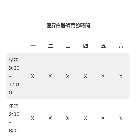
倪昇白醫師門診時間
一
二
三
四
五
六
早診
9:00
–
X
X
X
X
X
X
12:0
0
午診
2:30
X
X
X
X
X
X
–
6:00