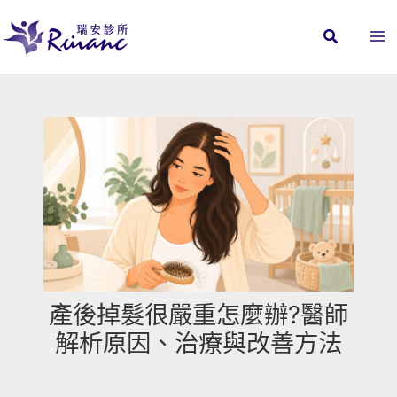
跳
至
主
要
內
容
產後掉髮很嚴重怎麼辦?醫師
解析原因、治療與改善方法