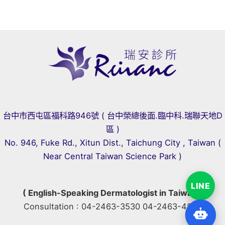
台中市西屯區福科路946號 ( 台中榮總後面.臨中科.瑞聯天地D
區 )
No. 946, Fuke Rd., Xitun Dist., Taichung City , Taiwan (
Near Central Taiwan Science Park )
LINE
( English-Speaking Dermatologist in Taiwan )
Consultation : 04-2463-3530 04-2463-4800