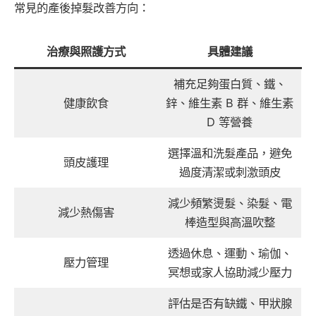
常見的產後掉髮改善方向：
治療與照護方式
具體建議
補充足夠蛋白質、鐵、
健康飲食
鋅、維生素 B 群、維生素
D 等營養
選擇溫和洗髮產品，避免
頭皮護理
過度清潔或刺激頭皮
減少頻繁燙髮、染髮、電
減少熱傷害
棒造型與高溫吹整
透過休息、運動、瑜伽、
壓力管理
冥想或家人協助減少壓力
評估是否有缺鐵、甲狀腺