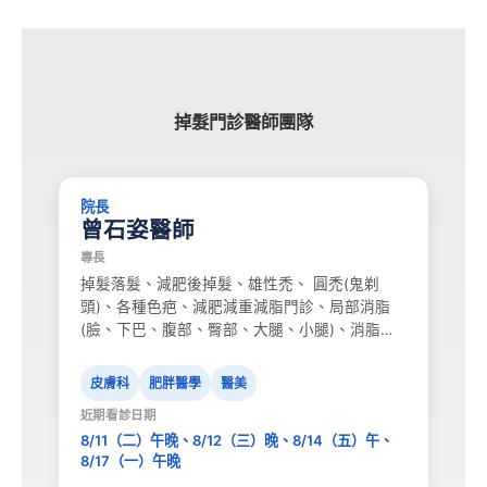
掉髮門診醫師團隊
院長
曾石姿醫師
專長
掉髮落髮、減肥後掉髮、雄性禿、 圓禿(鬼剃
頭)、各種色疤、減肥減重減脂門診、局部消脂
(臉、下巴、腹部、臀部、大腿、小腿)、消脂針
Belkyra倍克脂針注射體態雕塑、C6淨膚雷射淡
斑美白淨膚、 Fraxel 飛梭雷射美白、4D海芙音
皮膚科
肥胖醫學
醫美
波拉提、BOTOX , NEURONOX , LETYBO肉毒注
近期看診日期
射、電波/音波拉提…
8/11（二）午晚、8/12（三）晚、8/14（五）午、
8/17（一）午晚