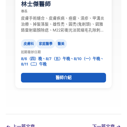
林士傑醫師
專長
皮膚手術縫合、皮膚疾病、痤瘡、濕疹、甲溝炎
治療、掉髮落髮、雄性禿、圓禿(鬼剃頭)、鉺雅
鉻雷射磨顏除痣、M22彩衝光淡斑縮毛孔除刺
青、PICOSURE皮秒雷射淡斑美白淨膚、C6淨膚
雷射淡斑美白淨膚…
皮膚科
家庭醫學
醫美
近期看診日期
8/6（四）晚、8/7（五）午晚、8/10（一）午晚、
8/11（二）午晚
醫師介紹
←
上一篇文章
下一篇文章
→