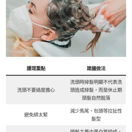
護理重點
建議做法
洗頭時掉髮明顯不代表洗
洗頭不要過度擔心
頭造成掉髮，而是休止期
頭髮自然脫落
減少馬尾、包頭等拉扯性
避免綁太緊
髮型
頭髮主要由蛋白質組成，