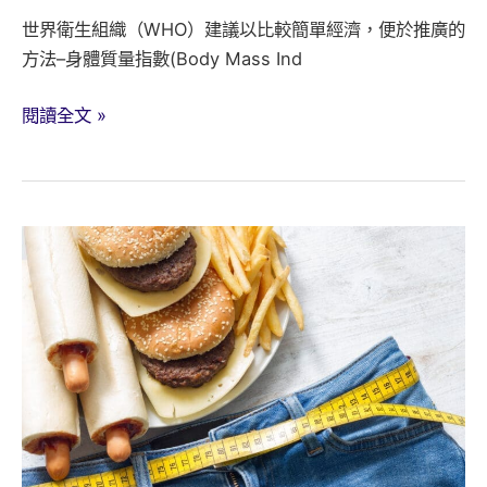
次
世界衛生組織（WHO）建議以比較簡單經濟，便於推廣的
看
方法–身體質量指數(Body Mass Ind
懂
用
閱讀全文 »
您
的
身
高
體
重
來
計
算
BMI
值