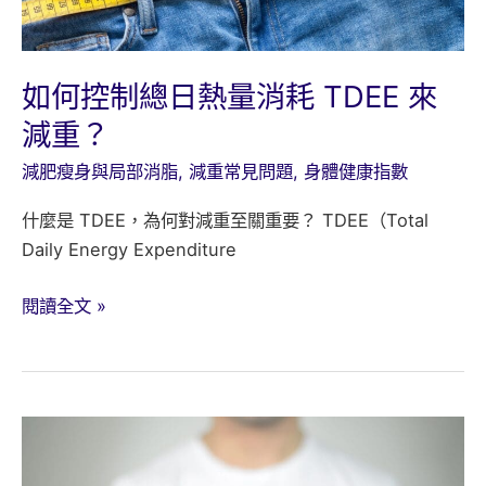
如何控制總日熱量消耗 TDEE 來
減重？
減肥瘦身與局部消脂
,
減重常見問題
,
身體健康指數
什麼是 TDEE，為何對減重至關重要？ TDEE（Total
Daily Energy Expenditure
如
閱讀全文 »
何
控
制
總
日
熱