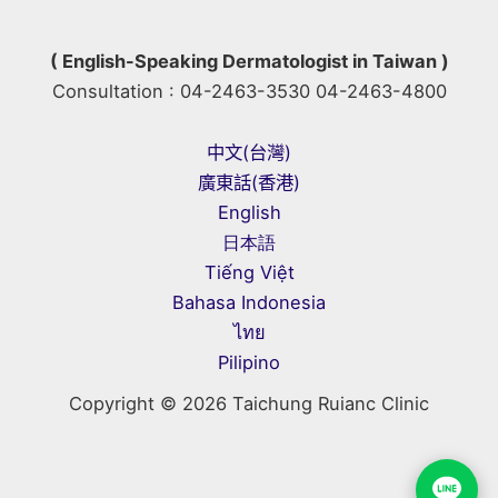
代
謝
( English-Speaking Dermatologist in Taiwan )
症
Consultation : 04-2463-3530 04-2463-4800
候
群
中文(台灣)
廣東話(香港)
English
日本語
Tiếng Việt
Bahasa Indonesia
ไทย
Pilipino
Copyright © 2026 Taichung Ruianc Clinic