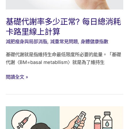
題
與
門
基礎代謝率多少正常? 每日總消耗
診
卡路里線上計算
評
估
減肥瘦身與局部消脂
,
減重常見問題
,
身體健康指數
基礎代謝就是指維持生命最低限度所必要的能量。「基礎
代謝〈BM=basal metabllism〉就是為了維持生
基
閱讀全文 »
礎
代
謝
率
多
少