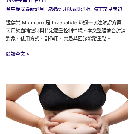
台中瑞安最新消息
,
減肥瘦身與局部消脂
,
減重常見問題
猛健樂 Mounjaro 是 tirzepatide 每週一次注射處方藥，
可用於血糖控制與特定體重控制情境。本文整理適合討論
對象、使用方式、副作用、禁忌與回診追蹤重點。
猛
閱讀全文 »
健
樂
是
什
麼？
Mounjaro
適
合
對