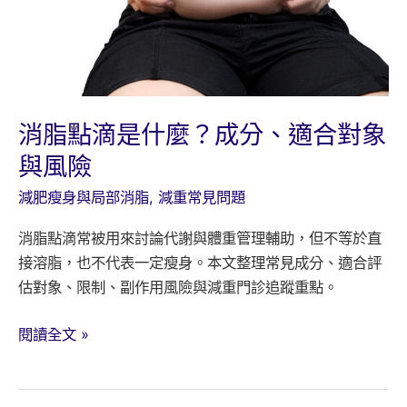
象
與
副
作
用
消脂點滴是什麼？成分、適合對象
與風險
減肥瘦身與局部消脂
,
減重常見問題
消脂點滴常被用來討論代謝與體重管理輔助，但不等於直
接溶脂，也不代表一定瘦身。本文整理常見成分、適合評
估對象、限制、副作用風險與減重門診追蹤重點。
消
閱讀全文 »
脂
點
滴