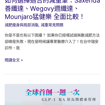
如何選擇適合的減重筆：Saxenda
脫
善纖達、Wegovy週纖達、
水、
Mounjaro猛健樂 全面比較！
感
染
減肥瘦身與局部消脂
,
減重常見問題
與
你是不是也有以下困擾？ 如果你已經嚐試過無數減肥方法
急
卻總是失敗，現在是時候讓專業醫療介入了！在台中瑞安
診
診所，我
風
險
如
閱讀全文 »
何
選
擇
適
合
的
減