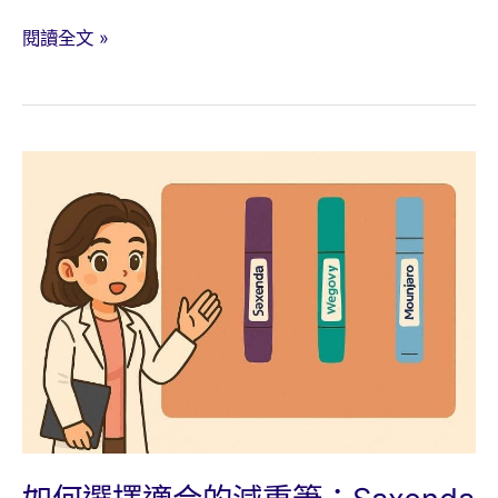
猛
閱讀全文 »
健
樂
減
重
針
安
全
施
打
必
讀：
避
免
噁
心、