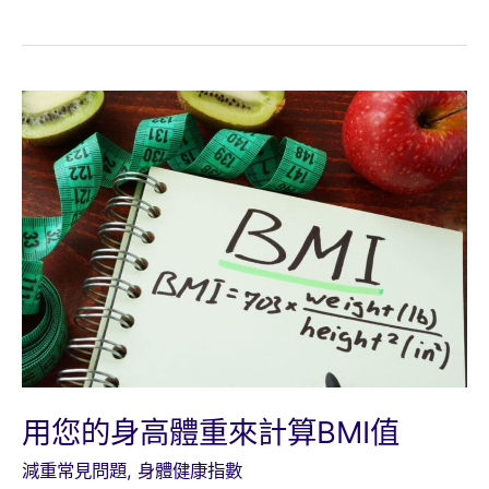
重
比
新
較！
選
擇！
Wegovy®
週
纖
達
功
效、
適
應
症、
副
作
用您的身高體重來計算BMI值
用
減重常見問題
,
身體健康指數
一