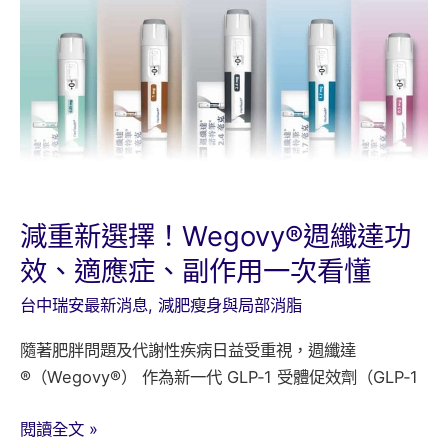
重
筆：
Saxenda
善
纖
達、
Wegovy
週
減重新選擇！Wegovy®週纖達功
纖
效、適應症、副作用一次看懂
達、
Mounjaro
台中瑞安最新消息
,
減肥瘦身與局部消脂
猛
健
隨著肥胖問題及代謝性疾病日益受重視，週纖達
樂
®（Wegovy®） 作為新一代 GLP‑1 受體促效劑（GLP‑1
全
減
面
閱讀全文 »