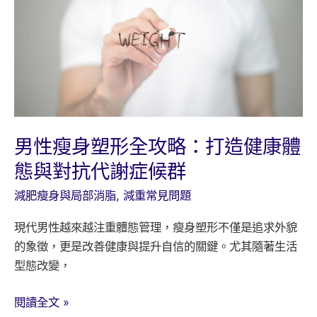
量
消
耗
TDEE
來
減
重？
男性瘦身塑形全攻略：打造健康體
態與對抗代謝症候群
減肥瘦身與局部消脂
,
減重常見問題
現代男性越來越注重體態管理，瘦身塑形不僅是追求外貌
的象徵，更是改善健康與提升自信的關鍵。尤其隨著生活
型態改變，
男
閱讀全文 »