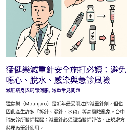
正
常?
每
日
總
消
耗
卡
路
猛健樂減重針安全施打必讀：避免
里
噁心、脫水、感染與急診風險
線
上
減肥瘦身與局部消脂
,
減重常見問題
計
猛健樂（Mounjaro）是近年最受關注的減重針劑，但也
算
因此產生許多「拆針、混針、水貨」等高風險亂象。台中
瑞安診所醫師提醒：減重針必須經過醫師評估、正規處方
與原廠筆針使用。