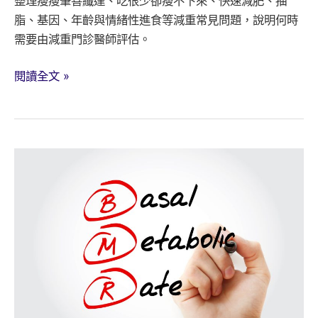
整理瘦瘦筆善纖達、吃很少卻瘦不下來、快速減肥、抽
脂、基因、年齡與情緒性進食等減重常見問題，說明何時
需要由減重門診醫師評估。
瘦
閱讀全文 »
瘦
筆
是
什
麼？
減
肥
減
重
常
見
問