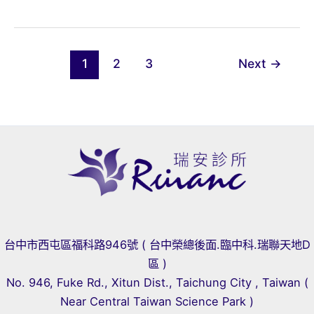
性
瘦
身
塑
1
2
3
Next
→
形
全
攻
略：
打
造
健
康
體
台中市西屯區福科路946號 ( 台中榮總後面.臨中科.瑞聯天地D
態
區 )
與
No. 946, Fuke Rd., Xitun Dist., Taichung City , Taiwan (
對
Near Central Taiwan Science Park )
抗