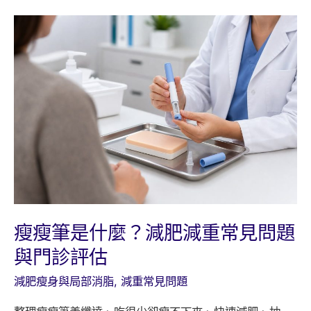
是
什
麼？
成
分、
適
合
對
象
與
風
險
瘦瘦筆是什麼？減肥減重常見問題
與門診評估
減肥瘦身與局部消脂
,
減重常見問題