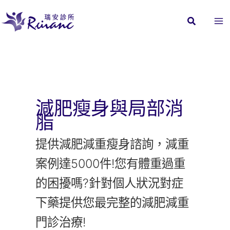
跳
至
主
要
內
容
減肥瘦身與局部消
脂
提供減肥減重瘦身諮詢，減重
案例達5000件!您有體重過重
的困擾嗎?針對個人狀況對症
下藥提供您最完整的減肥減重
門診治療!