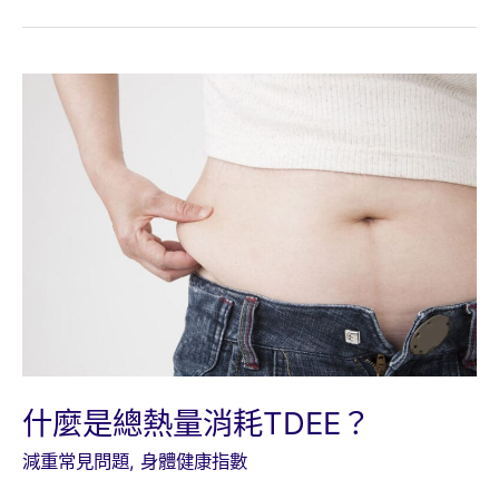
高
可
以
只
減
脂
肪
不
減
肌
肉
嗎？
什麼是總熱量消耗TDEE？
減重常見問題
,
身體健康指數