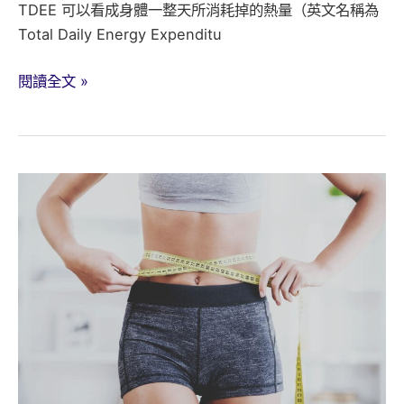
TDEE 可以看成身體一整天所消耗掉的熱量（英文名稱為
Total Daily Energy Expenditu
什
閱讀全文 »
麼
是
總
熱
量
消
耗
TDEE？