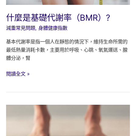
什麼是基礎代謝率（BMR）?
減重常見問題
,
身體健康指數
基本代謝率是指一個人在靜態的情況下，維持生命所需的
最低熱量消耗卡數，主要用於呼吸、心跳、氧氣運送、腺
體分泌，腎
什
閱讀全文 »
麼
是
基
礎
代
謝
率