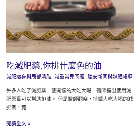
（BMR）?
吃減肥藥,你排什麼色的油
減肥瘦身與局部消脂
,
減重常見問題
,
瑞安新聞與媒體報導
許多人吃了減肥藥，便開懷的大吃大喝，醫師指出使用減
肥藥實可以幫助排油。 但是醫師觀察，持續大吃大喝的減
肥者，竟
吃
閱讀全文 »
減
肥