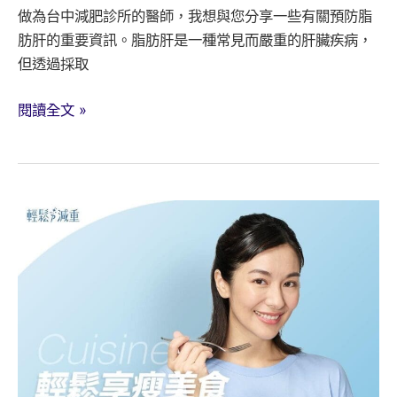
做為台中減肥診所的醫師，我想與您分享一些有關預防脂
肪肝的重要資訊。脂肪肝是一種常見而嚴重的肝臟疾病，
但透過採取
脂
閱讀全文 »
肪
肝
預
防
指
南
(保
護
肝
臟
健
康