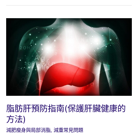
復
胖
變
的
更
胖，
有
什
麼
方
法
能
夠
脂肪肝預防指南(保護肝臟健康的
不
方法)
復
胖
減肥瘦身與局部消脂
,
減重常見問題