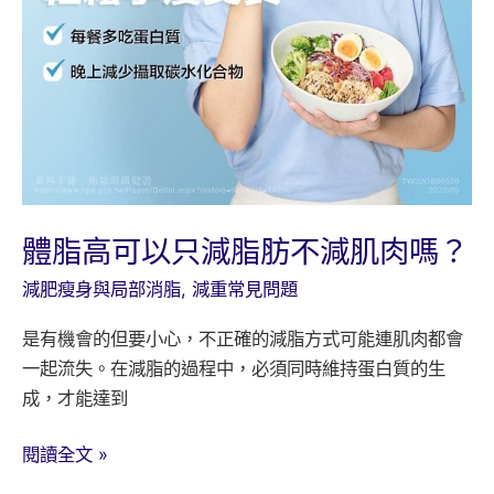
的
方
法)
體脂高可以只減脂肪不減肌肉嗎？
減肥瘦身與局部消脂
,
減重常見問題
是有機會的但要小心，不正確的減脂方式可能連肌肉都會
一起流失。在減脂的過程中，必須同時維持蛋白質的生
成，才能達到
體
閱讀全文 »
脂