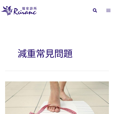
跳
至
主
要
內
容
減重常見問題