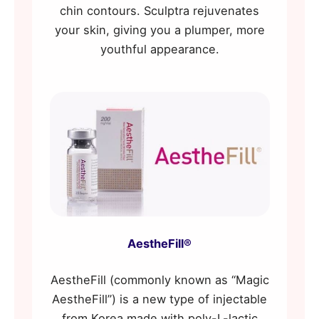
chin contours. Sculptra rejuvenates
your skin, giving you a plumper, more
youthful appearance.
AestheFill®
AestheFill (commonly known as “Magic
AestheFill”) is a new type of injectable
from Korea made with poly-L-lactic