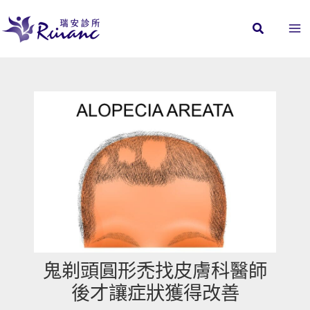
跳
至
主
要
內
容
鬼剃頭圓形禿找皮膚科醫師
後才讓症狀獲得改善