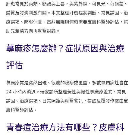
肝斑常見於兩頰、額頭與上唇，與紫外線、可見光、荷爾蒙、
體質及發炎刺激有關。本文整理肝斑症狀判斷、常見誘因、治
療選項、防曬保養、雷射風險與何時需要皮膚科醫師評估，幫
助先釐清方向再就醫討論。
蕁麻疹怎麼辦？症狀原因與治療
評估
蕁麻疹常是突然出現、很癢的膨疹或風團，多數單顆病灶會在
24 小時內消退。瑞安診所整理急性與慢性蕁麻疹差異、常見
誘因、治療選項、日常照護與就醫警訊，提醒反覆發作需由皮
膚科醫師評估。
青春痘治療方法有哪些？皮膚科