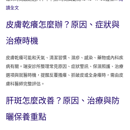
:
讀全文
瑞
皮膚乾癢怎麼辦？原因、症狀與
安
診
治療時機
所
八
皮膚乾癢可能和天氣、清潔習慣、濕疹、感染、藥物或內科疾
月
病有關。瑞安診所整理常見原因、症狀警訊、保濕照護、治療
門
選項與就醫時機，提醒反覆搔癢、抓破皮或全身癢時，需由皮
診
膚科醫師完整評估。
與
掛
肝斑怎麼改善？原因、治療與防
號
時
曬保養重點
間