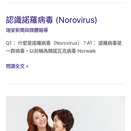
肥
藥,
你
認識諾羅病毒 (Norovirus)
排
瑞安新聞與媒體報導
什
麼
Q1： 什麼是諾羅病毒（Norovirus）？A1： 諾羅病毒是
色
一群病毒，以前稱為類諾瓦克病毒 Norwalk
的
油
認
閱讀全文 »
識
諾
羅
病
毒
(Norovirus)