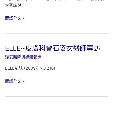
大藥廠與
痘
閱讀全文 »
痘
肌
保
養
ELLE~皮膚科曾石姿女醫師專訪
不
瑞安新聞與媒體報導
可
不
ELLE雜誌 (2009年NO.216)
知
的
ELLE~
閱讀全文 »
事-
皮
曾
膚
石
科
姿
曾