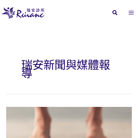
跳
至
主
要
內
容
瑞安新聞與媒體報
導