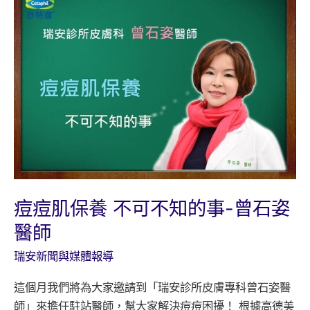
的
站
油
連
量
結
多
推
寡
薦
痘痘肌保養 不可不知的事-曾石姿
醫師
瑞安新聞與媒體報導
這個月我們將為大家邀請到「瑞安診所皮膚專科曾石姿醫
師」來擔任駐站醫師，幫大家解決痘痘困擾！ 根據高德美