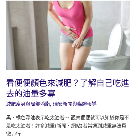
瘤
狀
肝
癌」
看便便顏色來減肥？了解自己吃進
去的油量多寡
減肥瘦身與局部消脂
,
瑞安新聞與媒體報導
黑、橘色浮油表示吃太油啦～ 觀察便便就可以知道你是不
是吃太油啦！許多減重(新聞、網站)者常遇到減重無法貫
徹力行