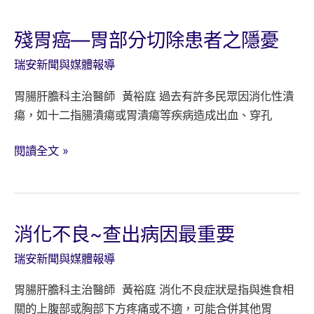
宮
頸
殘胃癌—胃部分切除患者之隱憂
癌
瑞安新聞與媒體報導
疫
苗
胃腸肝膽科主治醫師 黃裕庭 過去有許多民眾因消化性潰
(新
瘍，如十二指腸潰瘍或胃潰瘍等疾病造成出血、穿孔
型
ASO4
殘
閱讀全文 »
佐
胃
劑)
癌
—
胃
消化不良~查出病因最重要
部
瑞安新聞與媒體報導
分
切
胃腸肝膽科主治醫師 黃裕庭 消化不良症狀是指與進食相
除
關的上腹部或胸部下方疼痛或不適，可能合併其他胃