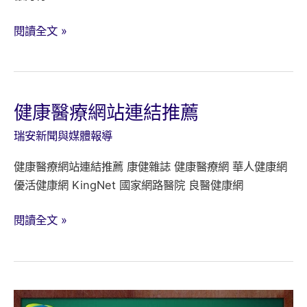
看
閱讀全文 »
便
便
顏
色
健康醫療網站連結推薦
來
瑞安新聞與媒體報導
減
肥？
健康醫療網站連結推薦 康健雜誌 健康醫療網 華人健康網
了
優活健康網 KingNet 國家網路醫院 良醫健康網
解
自
健
閱讀全文 »
己
康
吃
醫
進
療
去
網