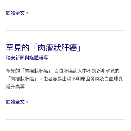
患
者
消
閱讀全文 »
之
化
隱
不
憂
良
~
罕見的「肉瘤狀肝癌」
查
瑞安新聞與媒體報導
出
病
罕見的「肉瘤狀肝癌」 百位肝癌病人中不到2例 罕見的
因
「肉瘤狀肝癌」，患者容易出現不明原因發燒及白血球異
最
常升高等
重
要
罕
閱讀全文 »
見
的
「肉