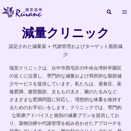
内
容
を
ス
減量クリニック
キ
ッ
認定された減量薬 + 代謝管理およびターゲット脂肪減
プ
少
瑞安クリニックは、台中市西屯区の中央台湾科学園区
の近くに位置し、専門的な減量および局所的な脂肪減
少サービスを提供しています。私たちは、過食症、産
後肥満、腹部脂肪、太ももの太さ、腕のたるみなど、
さまざまな肥満問題に対応し、理想的な体重を維持す
るためのお手伝いをします。クリニックでは、専門的
な医療アドバイスと個別の減量プランを提供してお
り、薬物治療や代謝管理を組み合わせたアプローチを