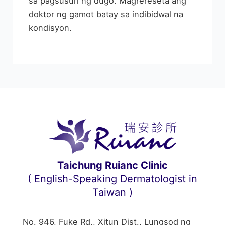
sa pagsusuri ng dugo. Magrereseta ang
doktor ng gamot batay sa indibidwal na
kondisyon.
Taichung Ruianc Clinic
( English-Speaking Dermatologist in
Taiwan )
No. 946, Fuke Rd., Xitun Dist., Lungsod ng