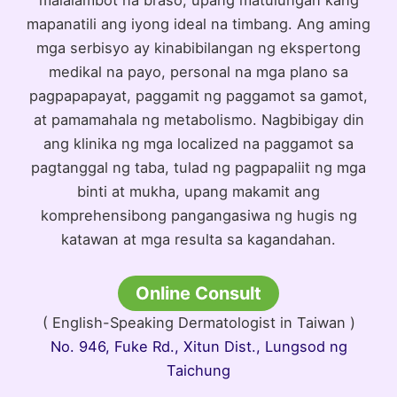
malalambot na braso, upang matulungan kang
mapanatili ang iyong ideal na timbang. Ang aming
mga serbisyo ay kinabibilangan ng ekspertong
medikal na payo, personal na mga plano sa
pagpapapayat, paggamit ng paggamot sa gamot,
at pamamahala ng metabolismo. Nagbibigay din
ang klinika ng mga localized na paggamot sa
pagtanggal ng taba, tulad ng pagpapaliit ng mga
binti at mukha, upang makamit ang
komprehensibong pangangasiwa ng hugis ng
katawan at mga resulta sa kagandahan.
Online Consult
( English-Speaking Dermatologist in Taiwan )
No. 946, Fuke Rd., Xitun Dist., Lungsod ng
Taichung