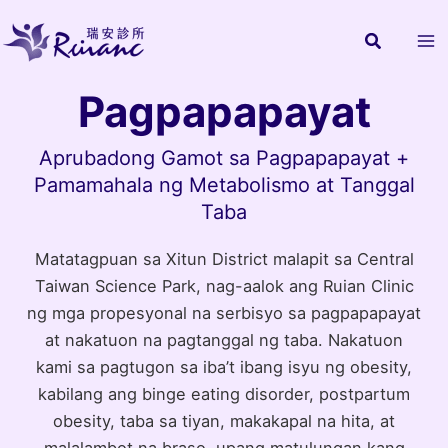
Skip
to
content
Pagpapapayat
Aprubadong Gamot sa Pagpapapayat +
Pamamahala ng Metabolismo at Tanggal
Taba
Matatagpuan sa Xitun District malapit sa Central
Taiwan Science Park, nag-aalok ang Ruian Clinic
ng mga propesyonal na serbisyo sa pagpapapayat
at nakatuon na pagtanggal ng taba. Nakatuon
kami sa pagtugon sa iba’t ibang isyu ng obesity,
kabilang ang binge eating disorder, postpartum
obesity, taba sa tiyan, makakapal na hita, at